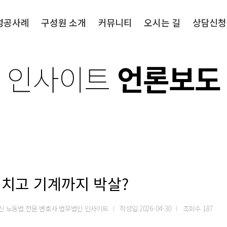
성공사례
구성원 소개
커뮤니티
오시는 길
상담신청
인사이트
언론보도
치고 기계까지 박살?
출신 노동법 전문 변호사 법무법인 인사이트
작성일
2026-04-30
조회수
187