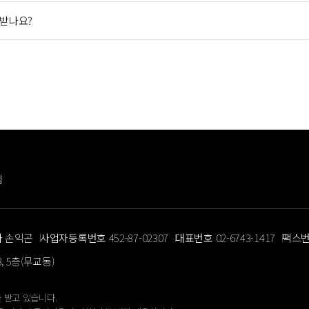
 받나요?
침
자
손익곤
사업자등록번호
452-87-02307
대표번호
02-6743-1417
팩스
 5층(무교동)
 받고 있습니다.